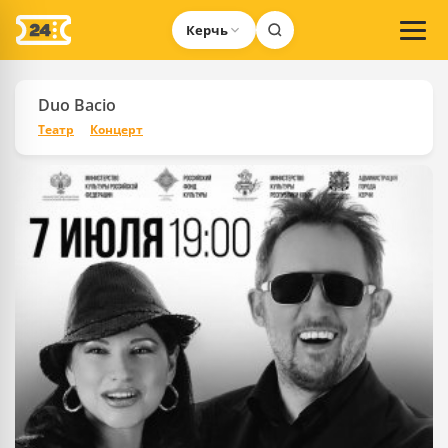
Керчь
Duo Bacio
Театр
Концерт