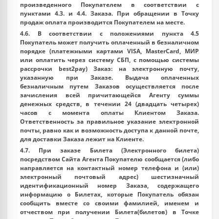
произведенного Покупателем в соответствии с
пунктами 4.3. и 4.4. Заказа. При обращении в Точку
продаж оплата производится Покупателем на месте.
4.6. В соответствии с положениями пункта 4.5
Покупатель может получить оплаченный в безналичном
порядке (платежными картами VISA, MasterСard, МИР
или оплатить через систему СБП, с помощью системы
рассрочки best2pay) Заказ: на электронную почту,
указанную при Заказе. Выдача оплаченных
безналичным путем Заказов осуществляется после
зачисления всей причитающейся Агенту суммы
денежных средств, в течении 24 (двадцать четырех)
часов с момента оплаты Клиентом Заказа.
Ответственность за правильное указание электронной
почты, равно как и возможность доступа к данной почте,
для доставки Заказа лежит на Клиенте.
4.7. При заказе Билета (Электронного билета)
посредством Сайта Агента Покупателю сообщается (либо
направляется на контактный номер телефона и (или)
электронный почтовый адрес) шестизначный
идентификационный номер Заказа, содержащего
информацию о Билетах, которые Покупатель обязан
сообщить вместе со своими фамилией, именем и
отчеством при получении Билета(билетов) в Точке