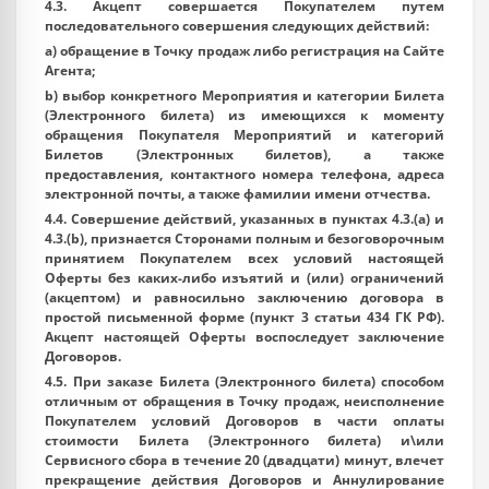
4.3. Акцепт совершается Покупателем путем
последовательного совершения следующих действий:
a) обращение в Точку продаж либо регистрация на Сайте
Агента;
b) выбор конкретного Мероприятия и категории Билета
(Электронного билета) из имеющихся к моменту
обращения Покупателя Мероприятий и категорий
Билетов (Электронных билетов), а также
предоставления, контактного номера телефона, адреса
электронной почты, а также фамилии имени отчества.
4.4. Совершение действий, указанных в пунктах 4.3.(a) и
4.3.(b), признается Сторонами полным и безоговорочным
принятием Покупателем всех условий настоящей
Оферты без каких-либо изъятий и (или) ограничений
(акцептом) и равносильно заключению договора в
простой письменной форме (пункт 3 статьи 434 ГК РФ).
Акцепт настоящей Оферты воспоследует заключение
Договоров.
4.5. При заказе Билета (Электронного билета) способом
отличным от обращения в Точку продаж, неисполнение
Покупателем условий Договоров в части оплаты
стоимости Билета (Электронного билета) и\или
Сервисного сбора в течение 20 (двадцати) минут, влечет
прекращение действия Договоров и Аннулирование