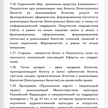
1.16.
Сервисный сбор
- денежные средства, взимаемые с
Покупателя при реализации ему Билета (Электронного
билета) за оказываемые Агентом услуги по
бронированию, оформлению, формированию (печати) и
реализации Билетов (Электронных билетов), а также по
информационной поддержке Покупателя посредством
Сайта, а равно по иным каналам связи в связи с
бронированием, оформлением, формированием
(печатью) и реализации Билетов, отменой, заменой и
(или) переносом Мероприятий, а равно по иным
вопросам;
1.17.
Стороны
- совместно Агент и Покупатель, если из
контекста положений настоящей Оферты не следует
иное;
1.18.
Точка продаж
– офис продажи Билетов,
принадлежащий Агенту и (или) субагентам Агента,
третьим лицам, привлеченным Агентом к реализации
Билетов (Электронных билетов) на каком-либо праве;
1.19.
Программа «Пушкинская карта»
- социальный
проект, реализуемый Министерством культуры
Российской Федерации и направленный на поддержку
молодежи с 14 до 22 лет и ее активное привлечение к
изучению художественной культуры и искусства,
мотивирование к освоению ценностей отечественной,