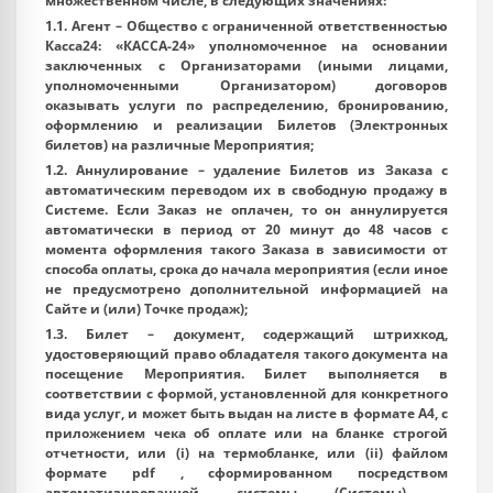
множественном числе, в следующих значениях:
1.1.
Агент
– Общество с ограниченной ответственностью
Касса24: «КАССА-24» уполномоченное на основании
заключенных с Организаторами (иными лицами,
уполномоченными Организатором) договоров
оказывать услуги по распределению, бронированию,
оформлению и реализации Билетов (Электронных
билетов) на различные Мероприятия;
1.2.
Аннулирование
– удаление Билетов из Заказа с
автоматическим переводом их в свободную продажу в
Системе. Если Заказ не оплачен, то он аннулируется
автоматически в период от 20 минут до 48 часов с
момента оформления такого Заказа в зависимости от
способа оплаты, срока до начала мероприятия (если иное
не предусмотрено дополнительной информацией на
Сайте и (или) Точке продаж);
1.3.
Билет
– документ, содержащий штрихкод,
удостоверяющий право обладателя такого документа на
посещение Мероприятия. Билет выполняется в
соответствии с формой, установленной для конкретного
вида услуг, и может быть выдан на листе в формате А4, с
приложением чека об оплате или на бланке строгой
отчетности, или (i) на термобланке, или (ii) файлом
формате pdf , сформированном посредством
автоматизированной системы (Системы) -