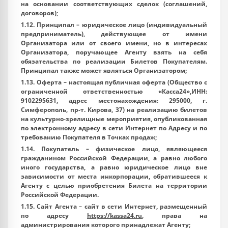
на основании соответствующих сделок (соглашений,
договоров);
1.12.
Принципал
– юридическое лицо (индивидуальный
предприниматель), действующее от имени
Организатора или от своего имени, но в интересах
Организатора, поручающее Агенту взять на себя
обязательства по реализации Билетов Покупателям.
Принципал также может являться Организатором;
1.13.
Оферта
– настоящая публичная оферта (Общество с
ограниченной ответственностью «Касса24»,ИНН:
9102295631, адрес местонахождения: 295000, г.
Симферополь, пр-т. Кирова, 37) на реализацию билетов
на культурно-зрелищные мероприятия, опубликованная
по электронному адресу в сети Интернет по
Адресу
и по
требованию Покупателя в Точках продаж;
1.14.
Покупатель
– физическое лицо, являющееся
гражданином Российской Федерации, а равно любого
иного государства, а равно юридическое лицо вне
зависимости от места инкорпорации, обратившееся к
Агенту с целью приобретения Билета на территории
Российской Федерации.
1.15.
Сайт Агента
– сайт в сети Интернет, размещенный
по адресу
https://kassa24.ru
, права на
администрирования которого принадлежат Агенту;