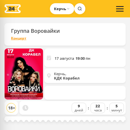
Керчь
Группа Воровайки
Концерт
17
августа
19:00
пн
Керчь,
КДК Корабел
9
22
5
18+
дней
часа
минут