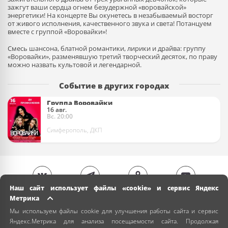
зажгут ваши сердца огнем безудержной «воровайской»
энергетики! На концерте Вы окунетесь в незабываемый восторг
от живого исполнения, качественного звука и света! Потанцуем
вместе с группой «Воровайки»!
Смесь шансона, блатной романтики, лирики и драйва: группу
«Воровайки», разменявшую третий творческий десяток, по праву
можно назвать культовой и легендарной.
Событие в других городах
Группа Воровайки
16 авг.
Вс. 20:00
Симферополь, ДКП
Наш сайт использует файлы «cookie» и сервис Яндекс
Метрика
Мы используем файлы cookie для улучшения работы сайта и сервис
Яндекс.Метрика для анализа посещаемости сайта. Продолжая