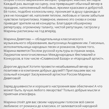
Каждый раз, выходя на сцену, она превращает обычный вечер в
праздник, наполненный любовью, яркими красками и добротой.
Её голос, подобно колокольчику, проникает в душу однажды и
уже не покидает её, наполняя теплом, любовью и таким забытым
чувством патриотизма. Наверное, именно это снова и снова
приводит зрителя на её концерты. Благодаря обширному
репертуару, огромному таланту, чистой репутации, гастроли у
Марины расписаны на год вперёд.
Марина Девятова — обладательница классического
музыкального образования, выпускница Академии им. Гнесиных,
исполнительница народных песен и романсов. Кроме того,
Марина является Послом русской культуры в странах мира,
Лауреатом многочисленных Международных Фестивалей и
Конкурсов, в том числе «Славянский Базар» и «Народный артист».
Дорогие друзья! Хотите провести незабываемый вечер на
позитиве и в компании добрых друзей?! Приглашаем вас на
сольный концерт Заслуженной артистки России Марины
Девятовой!
Заряд душевности и хорошего настроения вам обеспечен! А что
может быть лучше любого лекарства? Только добрые мысли и
приятная атмосфера.
Марина споёт для вас своим чарующим голосом всё самое
любимое: от романса до классики, от залихватской народной