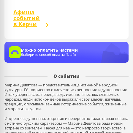
Афиша
событий
в Керчи
Можно оплатить частями
Выберите способ оплаты Плайт
О событии
Марина Девятова — представительница истинной народной
культуры. Её творчество отмечено искренностью и душевностью.
И как уверена сама певица, ведь именно в песнях, слагаемых
народом, люди испокон веков выражали свои мысли, взгляды,
традиции, описывали важные исторические события, жизненные
и моральные устои.
Искренняя, душевная, открытая и невероятно талантливая певица
с истинно русским характером — Марина Девятова рада новой
встрече со зрителем. Песня для неё — это непросто творчество, а
скорее способ выражения эмоций, традиций, мыслей, взглядов.