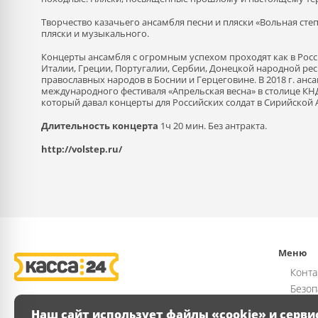
Творчество казачьего ансамбля песни и пляски «Вольная сте
пляски и музыкального.
Концерты ансамбля с огромным успехом проходят как в Росси
Италии, Греции, Португалии, Сербии, Донецкой народной рес
православных народов в Боснии и Герцеговине. В 2018 г. а
международного фестиваля «Апрельская весна» в столице КН
который давал концерты для Российских солдат в Сирийской 
Длительность концерта
1ч 20 мин. Без антракта.
http://volstep.ru/
Меню
Конта
Безоп
Возвр
Наш сайт использует файлы «cookie» и серви