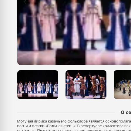
О с
Могучая лирика казачьего фольклора является основополаг
песни и пляски «Вольная степь». В репертуаре коллектива в
походные. Пляски, посвященные прошлому и настоящему терц