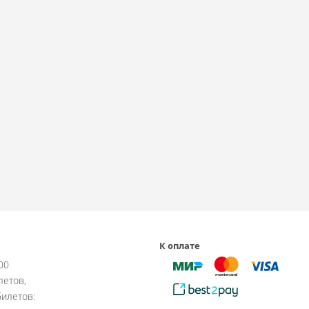
К оплате
:00
летов,
илетов: