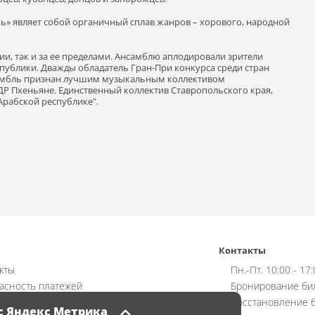
пь» являет собой органичный сплав жанров – хорового, народной
и, так и за ее пределами. Ансамблю аплодировали зрители
публики. Дважды обладатель Гран-При конкурса среди стран
нсамбль признан лучшим музыкальным коллективом
ДР Пхеньяне. Единственный коллектив Ставропольского края,
Арабской республике".
Контакты
кты
Пн.-Пт. 10:00 - 17
асность платежей
Бронирование би
ат
Восстановление б
с Яндекс Метрика