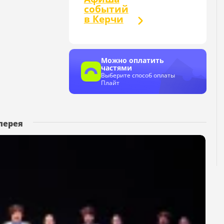
событий
в Керчи
Можно оплатить
частями
Выберите способ оплаты
Плайт
лерея