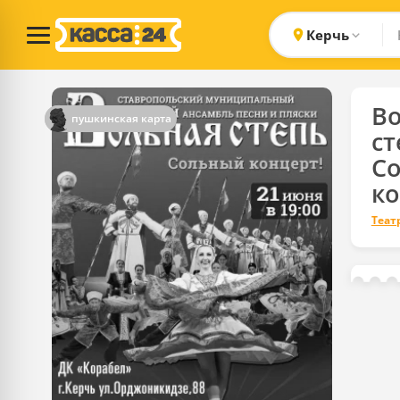
Керчь
В
пушкинская карта
ст
С
ко
Теат