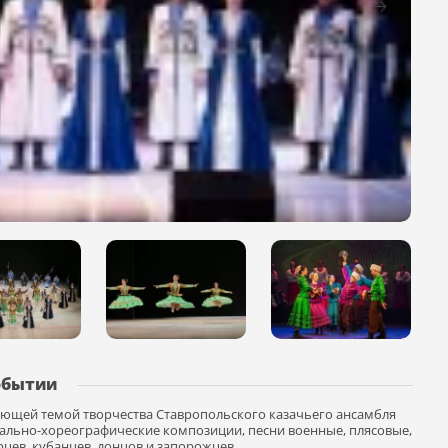
обытии
ающей темой творчества Ставропольского казачьего ансамбля
окально-хореографические композиции, песни военные, плясовые,
ев, кубанцев, донцов и запорожцев.